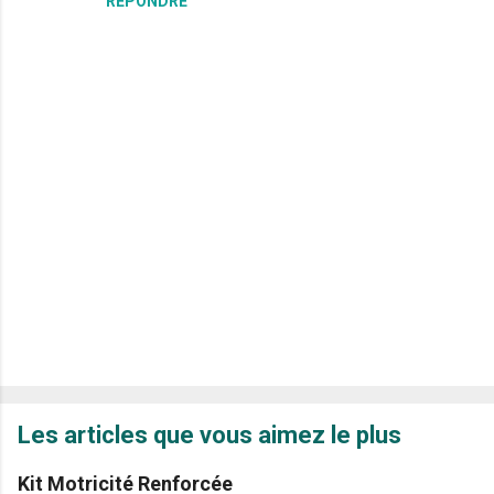
RÉPONDRE
E
n
r
Les articles que vous aimez le plus
e
g
i
Kit Motricité Renforcée