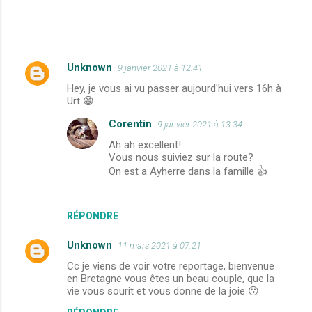
Unknown
9 janvier 2021 à 12:41
C
Hey, je vous ai vu passer aujourd'hui vers 16h à
o
Urt 😁
m
Corentin
9 janvier 2021 à 13:34
m
Ah ah excellent!
e
Vous nous suiviez sur la route?
On est a Ayherre dans la famille 👍
n
t
a
RÉPONDRE
i
Unknown
11 mars 2021 à 07:21
r
Cc je viens de voir votre reportage, bienvenue
e
en Bretagne vous êtes un beau couple, que la
s
vie vous sourit et vous donne de la joie 😗