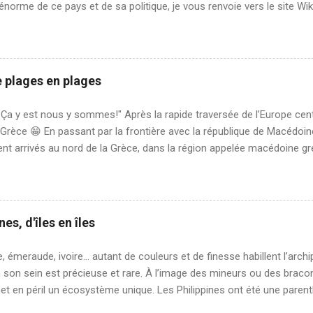
e énorme de ce pays et de sa politique, je vous renvoie vers le site Wi
ses. Ici nous relaterons notre expérience, notre ressenti sur un mois
yez averti, n’est pas forcément représentatif 😉 Cela m’amène à part
le concernant les retours des voyageurs. Un pays c’est un incontest
res de l’Histoire, de la géographie, de la politique, des habitants, des 
e plages en plages
és etc. Les avis et impressions des autres voyageurs, nous les lison
ons pertinemment que notre expérience sera différente, chacun voy
Ça y est nous y sommes!" Après la rapide traversée de l’Europe cent
vision du monde . Nous essayons au maximum de fr...
n Grèce 😁 En passant par la frontière avec la république de Macéd
t arrivés au nord de la Grèce, dans la région appelée macédoine gre
s vite compris que l’usage de ce nom par le pays voisin, est un suj
s sur le territoire grec affichant « La macédoine, c’est ici » laissan
instants en Grèce sont à la fois proches et loin de l’idée que l’on se f
s antiques, pas de touristes -ça marche ensemble- mais plutôt de 
es, d'îles en îles
 l’abandon, un ciel menaçant et une ambiance morose en cette fin d
s une rivière aux abords accessibles, c’est ici que notre journée de r
, émeraude, ivoire… autant de couleurs et de finesse habillent l’archip
au de chèvres nous rend visite, les yeux aux pupilles rect...
 son sein est précieuse et rare. À l’image des mineurs ou des bracon
t en péril un écosystème unique. Les Philippines ont été une paren
quelle on s’est délecté de farniente et du sourire des habitants. Comm