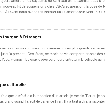
oujours améliorer les capacités de Sam tout en ne sacrifiant pas le 
ts, autant dire que ça fourmille dans tous les sens. Nous avons arpe.
 un nouveau kit de suspensions chez VB-Airsuspension , la pose de t
s. À l'avant nous avons fait installer un kit amortisseur Koni FSD + 
sion, ce kit permet de rehausser le véhicule sans sacrifier le confor
Poclain que nous avions. En effet, Poclain avait installé une cale au
r effet de rehausser le véhicule de 4cm mais aussi de durcir sa susp
L' amortisseur Koni FSD permet d'adapter son amortissement en fonct
on fourgon à l’étranger
our de la taule ondulé par exemple. Le coilspring quand à lui est plu
 de plus que le ressort d'origine ce qui a pour résultat d'apporter u
avec sa maison sur roues nous amène un des plus grands sentiments 
ble. Vidéo du monta...
 jusqu’à présent… Ceci étant, ce mode de vie comporte encore des c
e l’eau, vidanger les eaux usées ou encore entretenir le véhicule qui 
nt. En 6 mois nous avons parcouru 23 000 km en Europe; même si F
ntretien à 48 000 km (insensé selon Corentin), nous avons décidé de 
'avantage, en Grèce avant de filer vers l’Asie. En effet, une fois qu
 il nous sera plus difficile d’effectuer des entretiens dans des garage
que culturelle
de notre type. De plus, nous devons changer l’huile de distribution 
istique liée au différentiel Poclain). Comment trouver un garage ag
fois que je m’atèle à la rédaction d’un article, je me dis "Par où je
t nous avons appelé l’assistance Fiat afin d’avoir le contact des ga..
s grand quand il s’agit de parler de l’Iran. Il y a tant à dire, à racont