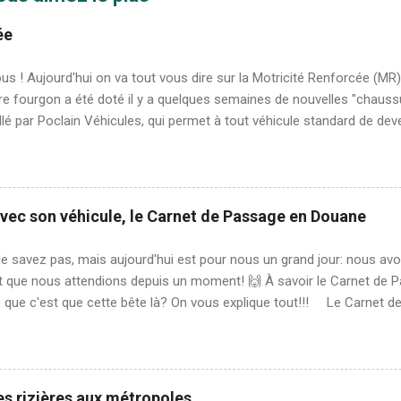
ée
ous ! Aujourd'hui on va tout vous dire sur la Motricité Renforcée (MR)
e fourgon a été doté il y a quelques semaines de nouvelles "chaussur
llé par Poclain Véhicules, qui permet à tout véhicule standard de dev
guer du 4x4 😉). Sam avant et après l'installation du pack MR Que c
érentiel à glissement limité à Motricité Renforcée Protections sous l
 sous le moteur afin de le protéger et protégeant également le radi
ue et neige) = tout chemin Rehaussement des suspensions du véh
avec son véhicule, le Carnet de Passage en Douane
iel à glissement limité À quoi sert le pack MR ? Chaque composante d
entiel agit mécaniquement sur la motricité, la plaque protectrice perm
e savez pas, mais aujourd'hui est pour nous un grand jour: nous avo
obstacles et protèg...
t que nous attendions depuis un moment! 🙌 À savoir le Carnet de P
e que c'est que cette bête là? On vous explique tout!!! Le Carnet 
s à l'étranger avec son propre véhicule, le passage aux frontières n
 voyage avec son sac à dos 👌 En effet certains pays demande un pap
orte de convention entre les pays du monde. Le Carnet de Passage 
est un engagement comme quoi les propriétaires du véhicule ne vont
es rizières aux métropoles