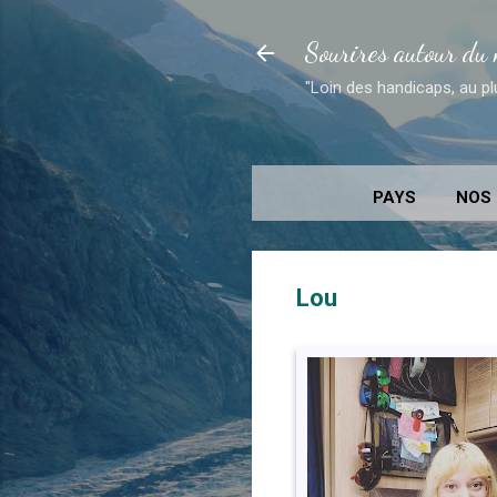
Sourires autour du
"Loin des handicaps, au pl
PAYS
NOS 
Lou