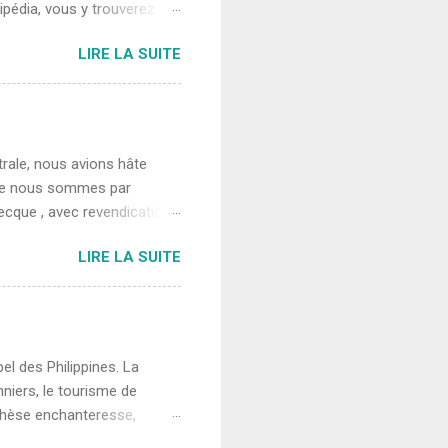
kipédia, vous y trouverez
 et demi de road trip,
LIRE LA SUITE
ager une réflexion
ablement un tout, c’est
traditions, des blessures,
s, nous les écoutons, mais
ageant à sa manière et
rale, nous avions hâte
oine nous sommes par
cque , avec revendication.
et quelque peu tendu. Les
LIRE LA SUITE
t peu de place au doute. Nos
aisait du pays. Par ici, pas
nombreux bâtiments en béton
’après-midi. Nous
oute s’arrêtera. Peu après,
el des Philippines. La
niers, le tourisme de
thèse enchanteresse,
e le disent les philippins «