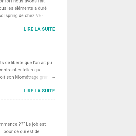
confort nous avons fait
..
ous les éléments a duré
coilspring de chez VB-
t contrairement à la
LIRE LA SUITE
 sommet du ressort ce qui
ension et donc réduire le
ion de l'état de la route,
s grand et possède un
ne réhausse de 5cm, saine et
de liberté que l’on ait pu
ontraintes telles que
voit son kilométrage grandir
iat recommande de faire le
LIRE LA SUITE
faire le premier entretien
e nous aurons quittée
s habitués à voir des
environ tous les 30 000 km
réé en Europe? Nous
 commence ??" Le job est
.
er… pour ce qui est de