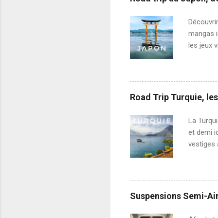
dans le p
voyageur
Découvrir
roulante 
mangas im
les jeux 
irait au 
vie marqu
bien qu’a
primaire 
Road Trip Turquie, les
vraiment 
réputatio
La Turqui
et demi i
vestiges 
expérien
manière c
le sud Es
généralem
Suspensions Semi-Air
incontour
Byzance,