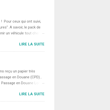
 ! Pour ceux qui ont suivi,
es". A savoir, le pack de
enir un véhicule tout chemin
omprend le pack MR ? un
LIRE LA SUITE
a caisse : plaque de métal,
ateur 4 pneus M+S (=Mud and
icule Composantes du
u pack aide à la motricité !
ettant de glisser sur
ns reçu un papier très
assage en Douane (CPD)...
de Passage en Douane Lors
'est pas aussi simple que
LIRE LA SUITE
ier obligatoire, résultant
en Douane, CPD pour les
 pas vendre leur véhicule