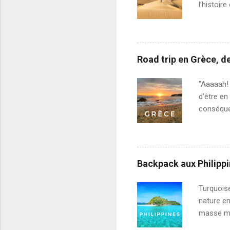
l’histoir
des répon
lequel so
personnel
entre aut
Road trip en Grèce, d
des fiert
nous sav
"Aaaaah! 
avec sa 
d’être e
conséquen
Nous avon
banderole
premiers 
de ruine
Backpack aux Philippin
laissés à
trouveron
Turquoise
un troupe
nature en
masse me
durant la