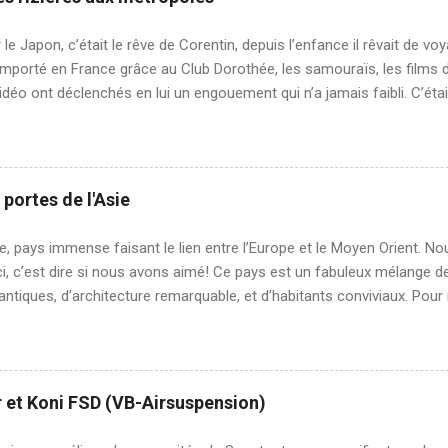
ays qu'ils souhaitent visiter. Ça peut paraître absurde comme préoccu
s comme nous, on se doute bien que nous n'avons pas l'intention d
 le Japon, c’était le rêve de Corentin, depuis l’enfance il rêvait de vo
en plein voyage. Peu importe, principe...
porté en France grâce au Club Dorothée, les samouraïs, les films d
vidéo ont déclenchés en lui un engouement qui n’a jamais faibli. C’était 
pays du soleil levant. En ce qui me concerne, le Japon avec son identit
é était une façon d’être autrement dépaysé. Lorsque j’habitais en Aus
u bout du monde, la société et le style de vie australien sont très occi
de l’Australie est malheureusement peu visible. Je souhaitais pour 
 portes de l'Asie
désorientée et découvrir une autre société. C’est ainsi que mon intér
n de pays fermé, sa forte personnalité, sa langue, son alphabet illisible 
e, pays immense faisant le lien entre l’Europe et le Moyen Orient.
ci, c’est dire si nous avons aimé! Ce pays est un fabuleux mélange d
antiques, d’architecture remarquable, et d’habitants conviviaux. Pour
ce de la Turquie, nous avons choisi de regrouper par thème ce que n
hronologique. Il y a tant à voir, nous y retournerons avec plaisir pour
t, que nous n’avons pas visité. Les villes Comme vous le savez surem
ent pas ce que l’on préfère, mais selon les guides touristiques ell
 et Koni FSD (VB-Airsuspension)
nables. L'ancienne capitale turque, Istanbul , nous faisait de l’œil, 
 Constantinople… nous nous sommes laissés tentés. Istanbul compte