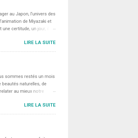
pation. En effet, pour les
e vendre leur maison
yager au Japon, l’univers des
’animation de Miyazaki et
une certitude, un jour, il
é culturelle et son style de
LIRE LA SUITE
tralie, j’ai remarqué que
dentalisés. L’identité
mes futurs voyages être
êt pour le Japon est né, sa
et le fait que ...
 Nous sommes restés un mois
e beautés naturelles, de
 relater au mieux notre
ous avons vu et non de
LIRE LA SUITE
 explorer la moitié Nord et
ent, les villes ne sont
es sont souvent des
son passé évocateur
 environ 15 millions