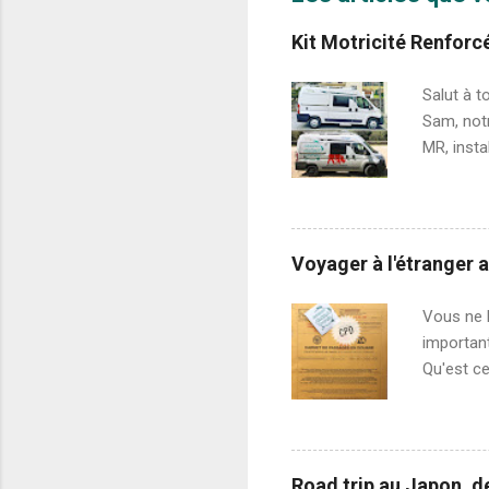
Kit Motricité Renforc
Salut à t
Sam, notr
MR, insta
(à distin
pont/diff
installée
Snow, Bo
Voyager à l'étranger 
différent
Le différ
Vous ne l
certains 
importan
Qu'est c
de voyage
lorsqu'on
en une s
intimes, 
Road trip au Japon, d