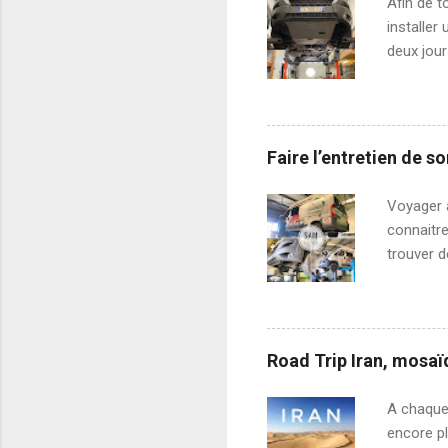
Afin de t
d’habitan
installer
deux jour
Airsuspen
solution 
avait pou
confort. 
Faire l’entretien de s
parfait p
hélicoïde
Voyager 
conforta
connaitre
trouver d
rapideme
premier e
et même d
l’Europe,
Road Trip Iran, mosaï
fourgons 
(caractér
A chaque 
concernan
encore plu