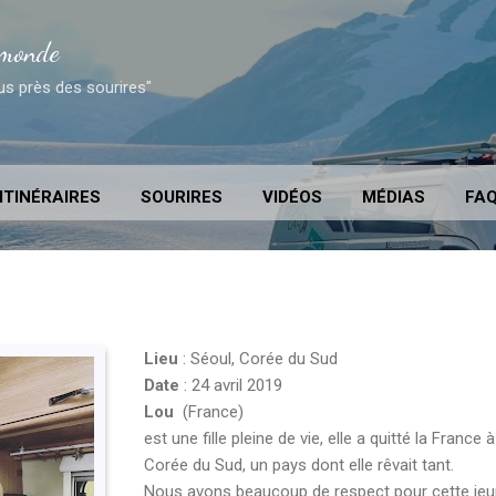
Accéder au contenu principal
 monde
us près des sourires"
ITINÉRAIRES
SOURIRES
VIDÉOS
MÉDIAS
FA
Lieu
: Séoul, Corée du Sud
Date
: 24 avril 2019
Lou
(France)
est une fille pleine de vie, elle a quitté la France
Corée du Sud, un pays dont elle rêvait tant.
Nous avons beaucoup de respect pour cette jeu