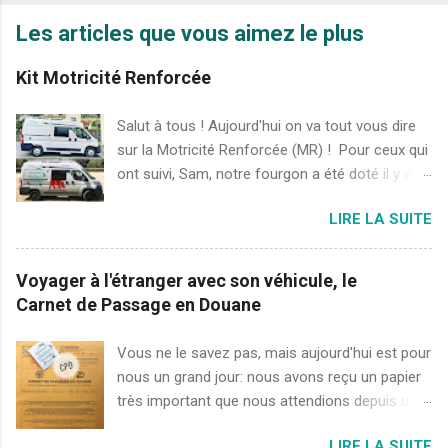
Les articles que vous aimez le plus
Kit Motricité Renforcée
Salut à tous ! Aujourd'hui on va tout vous dire
sur la Motricité Renforcée (MR) ! Pour ceux qui
ont suivi, Sam, notre fourgon a été doté il y a
quelques semaines de nouvelles "chaussures".
LIRE LA SUITE
A savoir, le pack de MR, installé par Poclain
Véhicules, qui permet à tout véhicule standard
de devenir un véhicule tout chemin (à distinguer
Voyager à l'étranger avec son véhicule, le
du 4x4 😉). Sam avant et après l'installation du
Carnet de Passage en Douane
pack MR Que comprend le pack MR ? un
pont/différentiel à glissement limité à Motricité
Vous ne le savez pas, mais aujourd'hui est pour
Renforcée Protections sous la caisse : plaque
nous un grand jour: nous avons reçu un papier
de métal, installée sous le moteur afin de le
très important que nous attendions depuis un
protéger et protégeant également le radiateur 4
moment! 🙌 À savoir le Carnet de Passage en
pneus M+S (=Mud and Snow, Boue et neige) =
LIRE LA SUITE