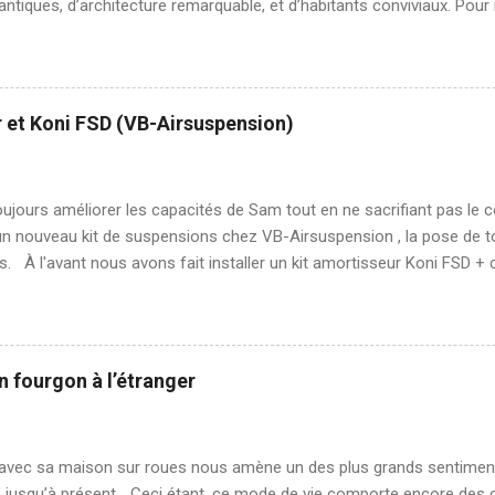
antiques, d’architecture remarquable, et d’habitants conviviaux. Pour
ce de la Turquie, nous avons choisi de regrouper par thème ce que n
hronologique. Il y a tant à voir, nous y retournerons avec plaisir pour
t, que nous n’avons pas visité. Les villes Comme vous le savez surem
ent pas ce que l’on préfère, mais selon les guides touristiques ell
 et Koni FSD (VB-Airsuspension)
nables. L'ancienne capitale turque, Istanbul , nous faisait de l’œil, 
 Constantinople… nous nous sommes laissés tentés. Istanbul compte
ts, autant dire que ça fourmille dans tous les sens. Nous avons arpe.
oujours améliorer les capacités de Sam tout en ne sacrifiant pas le 
 un nouveau kit de suspensions chez VB-Airsuspension , la pose de t
s. À l'avant nous avons fait installer un kit amortisseur Koni FSD + 
sion, ce kit permet de rehausser le véhicule sans sacrifier le confor
Poclain que nous avions. En effet, Poclain avait installé une cale au
r effet de rehausser le véhicule de 4cm mais aussi de durcir sa susp
L' amortisseur Koni FSD permet d'adapter son amortissement en fonct
on fourgon à l’étranger
our de la taule ondulé par exemple. Le coilspring quand à lui est plu
 de plus que le ressort d'origine ce qui a pour résultat d'apporter u
ble. Vidéo du monta...
avec sa maison sur roues nous amène un des plus grands sentiments 
 jusqu’à présent… Ceci étant, ce mode de vie comporte encore des c