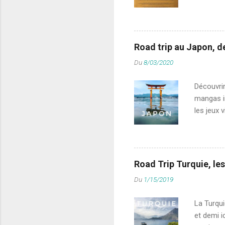
de voyage
lorsqu'on
en une s
intimes, 
Road trip au Japon, d
dans le p
Du
8/03/2020
voyageur
roulante 
Découvrir
mangas im
les jeux 
irait au 
vie marqu
bien qu’a
primaire 
Road Trip Turquie, les
vraiment 
Du
1/15/2019
réputatio
La Turqui
et demi i