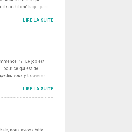
voit son kilométrage grandir
iat recommande de faire le
LIRE LA SUITE
faire le premier entretien
e nous aurons quittée
s habitués à voir des
environ tous les 30 000 km
réé en Europe? Nous
.
 commence ??" Le job est
er… pour ce qui est de
kipédia, vous y trouverez
 et demi de road trip,
LIRE LA SUITE
ager une réflexion
ablement un tout, c’est
traditions, des blessures,
s, nous les écoutons, mais
ageant à sa manière et
rale, nous avions hâte