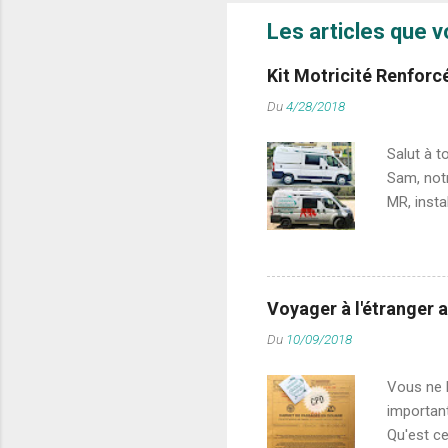
Les articles que v
Kit Motricité Renforc
Du
4/28/2018
Salut à t
Sam, notr
MR, insta
(à distin
pont/diff
installée
Snow, Bo
Voyager à l'étranger 
différent
Du
10/09/2018
Le différ
certains 
Vous ne l
importan
Qu'est c