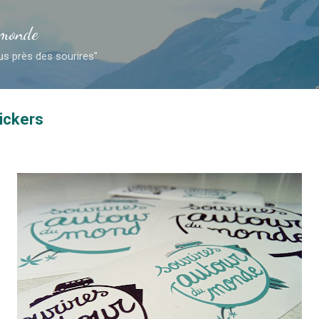
Accéder au contenu principal
 monde
us près des sourires"
ickers