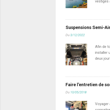
vestiges 
expérien
manière c
le sud Es
généralem
Suspensions Semi-Air
incontour
Du
3/12/2022
Byzance,
d’habitan
Afin de t
installer
deux jour
Airsuspen
solution 
avait pou
confort. 
Faire l’entretien de s
parfait p
Du
10/05/2018
hélicoïde
conforta
Voyager 
connaitre