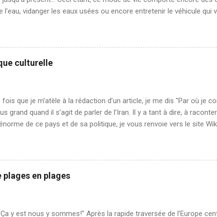
e l’eau, vidanger les eaux usées ou encore entretenir le véhicule qui 
nt. En 6 mois nous avons parcouru 23 000 km en Europe; même si F
ntretien à 48 000 km (insensé selon Corentin), nous avons décidé de 
'avantage, en Grèce avant de filer vers l’Asie. En effet, une fois qu
 il nous sera plus difficile d’effectuer des entretiens dans des garage
que culturelle
de notre type. De plus, nous devons changer l’huile de distribution 
istique liée au différentiel Poclain). Comment trouver un garage ag
t nous avons appelé l’assistance Fiat afin d’avoir le contact des ga..
fois que je m’atèle à la rédaction d’un article, je me dis "Par où je
s grand quand il s’agit de parler de l’Iran. Il y a tant à dire, à racont
e énorme de ce pays et de sa politique, je vous renvoie vers le site Wi
ses. Ici nous relaterons notre expérience, notre ressenti sur un mois
yez averti, n’est pas forcément représentatif 😉 Cela m’amène à part
le concernant les retours des voyageurs. Un pays c’est un incontest
res de l’Histoire, de la géographie, de la politique, des habitants, des 
e plages en plages
és etc. Les avis et impressions des autres voyageurs, nous les lison
ons pertinemment que notre expérience sera différente, chacun voy
vision du monde . Nous essayons au maximum de fr...
Ça y est nous y sommes!" Après la rapide traversée de l’Europe cent