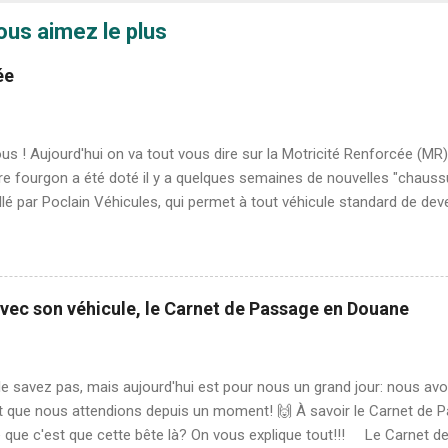
ous aimez le plus
ée
ous ! Aujourd'hui on va tout vous dire sur la Motricité Renforcée (MR)
e fourgon a été doté il y a quelques semaines de nouvelles "chaussur
llé par Poclain Véhicules, qui permet à tout véhicule standard de dev
guer du 4x4 😉). Sam avant et après l'installation du pack MR Que c
érentiel à glissement limité à Motricité Renforcée Protections sous l
 sous le moteur afin de le protéger et protégeant également le radi
ue et neige) = tout chemin Rehaussement des suspensions du véh
avec son véhicule, le Carnet de Passage en Douane
iel à glissement limité À quoi sert le pack MR ? Chaque composante d
entiel agit mécaniquement sur la motricité, la plaque protectrice perm
obstacles et protèg...
e savez pas, mais aujourd'hui est pour nous un grand jour: nous avo
t que nous attendions depuis un moment! 🙌 À savoir le Carnet de P
e que c'est que cette bête là? On vous explique tout!!! Le Carnet 