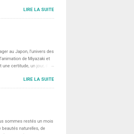
'est pas aussi simple que
LIRE LA SUITE
ier obligatoire, résultant
en Douane, CPD pour les
 pas vendre leur véhicule
pation. En effet, pour les
e vendre leur maison
yager au Japon, l’univers des
’animation de Miyazaki et
une certitude, un jour, il
é culturelle et son style de
LIRE LA SUITE
tralie, j’ai remarqué que
dentalisés. L’identité
mes futurs voyages être
êt pour le Japon est né, sa
et le fait que ...
 Nous sommes restés un mois
e beautés naturelles, de