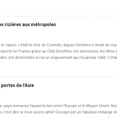
s à l'étranger avec son propre véhicule, le passage aux frontières n
 voyage avec son sac à dos 👌 En effet certains pays demande un pap
orte de convention entre les pays du monde. Le Carnet de Passage 
est un engagement comme quoi les propriétaires du véhicule ne vont
es rizières aux métropoles
ays qu'ils souhaitent visiter. Ça peut paraître absurde comme préoccu
s comme nous, on se doute bien que nous n'avons pas l'intention d
en plein voyage. Peu importe, principe...
 le Japon, c’était le rêve de Corentin, depuis l’enfance il rêvait de vo
porté en France grâce au Club Dorothée, les samouraïs, les films d
vidéo ont déclenchés en lui un engouement qui n’a jamais faibli. C’était 
pays du soleil levant. En ce qui me concerne, le Japon avec son identit
é était une façon d’être autrement dépaysé. Lorsque j’habitais en Aus
u bout du monde, la société et le style de vie australien sont très occi
de l’Australie est malheureusement peu visible. Je souhaitais pour 
 portes de l'Asie
désorientée et découvrir une autre société. C’est ainsi que mon intér
n de pays fermé, sa forte personnalité, sa langue, son alphabet illisible 
e, pays immense faisant le lien entre l’Europe et le Moyen Orient.
ci, c’est dire si nous avons aimé! Ce pays est un fabuleux mélange d