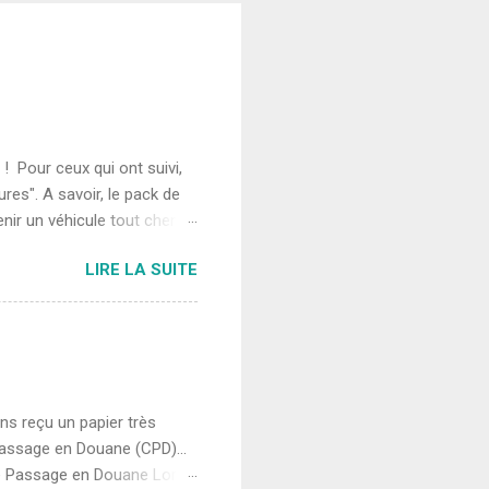
 ! Pour ceux qui ont suivi,
es". A savoir, le pack de
enir un véhicule tout chemin
omprend le pack MR ? un
LIRE LA SUITE
a caisse : plaque de métal,
ateur 4 pneus M+S (=Mud and
icule Composantes du
u pack aide à la motricité !
ettant de glisser sur
ns reçu un papier très
assage en Douane (CPD)...
de Passage en Douane Lors