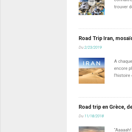
trouver d
rapideme
premier e
et même d
l’Europe,
Road Trip Iran, mosaï
fourgons 
Du
2/23/2019
(caractér
concernan
A chaque 
encore plu
l’histoir
des répon
lequel so
personnel
entre aut
Road trip en Grèce, d
des fiert
Du
11/18/2018
nous sav
avec sa 
"Aaaaah! 